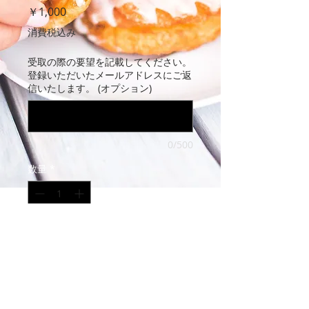
価
￥1,000
格
消費税込み
受取の際の要望を記載してください。
登録いただいたメールアドレスにご返
信いたします。 (オプション)
0/500
数量
*
本申込する
MIU-GIFTのサービスがどのようなものか
を感じていただくため、1,000円（税込・