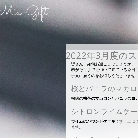
2022年3月度の
皆さん、如何お過ごしでしょうか。
春がそこまで近づいて来ている今日
手元に届くのをお待ちくださいませ
桜とバニラのマカロ
桜味の
桜色のマカロン
とバニラの
白
シトロンライムケー
ライムのパウンドケーキ
です。上に
ます。