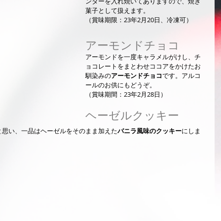
ンターを入れ焼いてありますので、焼き
菓子として扱えます。
（賞味期限：23年2月20日、冷凍可）
アーモンドチョコ
アーモンドを一度キャラメルがけし、チ
ョコレートをまとわせココアをかけたお
馴染みの
アーモンドチョコ
です。アルコ
ールのお供にもどうぞ。
（賞味期間：23年2月28日）
ヘーゼルクッキー
と思い、一品はヘーゼルをそのまま加えた
バニラ風味のクッキー
にしま