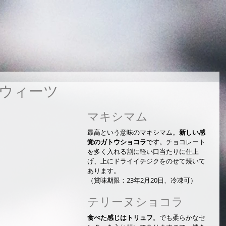
スウィーツ
マキシマム
最高という意味のマキシマム。
新しい感
覚のガトウショコラ
です。チョコレート
を多く入れる割に軽い口当たりに仕上
げ、上にドライイチジクをのせて焼いて
あります。
（賞味期限：23年2月20日、冷凍可）
テリーヌショコラ
食べた感じはトリュフ
。でも柔らかなセ