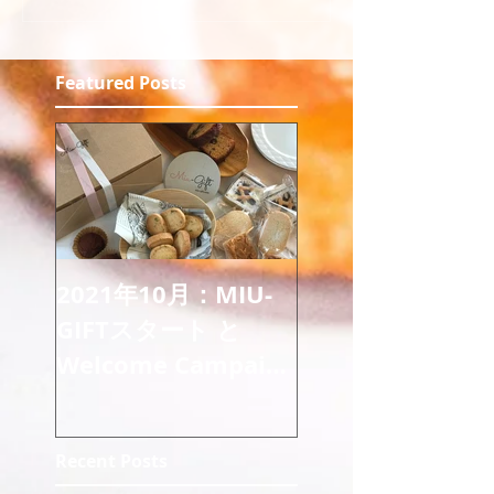
Featured Posts
2021年10月：MIU-
GIFTスタート と
Welcome Campaign
のご案内
Recent Posts