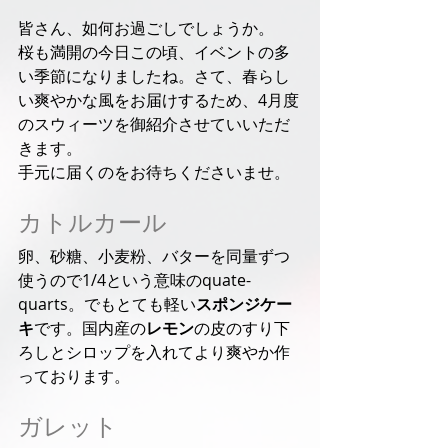
皆さん、如何お過ごしでしょうか。
桜も満開の今日この頃、イベントの多
い季節になりましたね。さて、春らし
い爽やかな風をお届けするため、4月度
のスウィーツを御紹介させていいただ
きます。
手元に届くのをお待ちくださいませ。
カトルカール
卵、砂糖、小麦粉、バターを同量ずつ
使うので1/4という意味のquate-
quarts。でもとても軽い
スポンジケー
キ
です。国内産の
レモン
の皮のすり下
ろしとシロップを入れてより爽やか作
っております。
ガレット